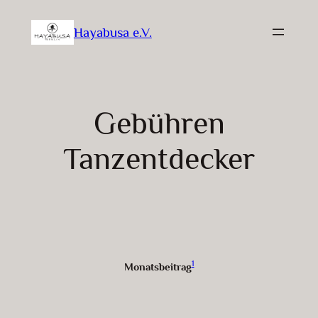
Zum
Hayabusa e.V.
Inhalt
springen
Gebühren
Tanzentdecker
1
Monatsbeitrag