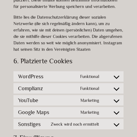
platziert. Diese Inhalte können bestimmte Informationen
für personalisierte Werbung speichern und verarbeiten.
Bitte lies die Datenschutzerklärung dieser sozialen
Netzwerke (die sich regelmäßig ändern kann), um zu
erfahren, wie sie mit deinen (persönlichen) Daten umgehen,
die sie mithilfe dieser Cookies verarbeiten. Die abgerufenen
Daten werden so weit wie möglich anonymisiert. Instagram
hat seinen Sitz in den Vereinigten Staaten
6. Platzierte Cookies
WordPress
Funktional
Consent
to
Complianz
Funktional
Consent
service
to
wordpress
YouTube
Marketing
Consent
service
to
complianz
Google Maps
Marketing
Consent
service
to
youtube
Sonstiges
Zweck wird noch ermittelt
Consent
service
to
google-