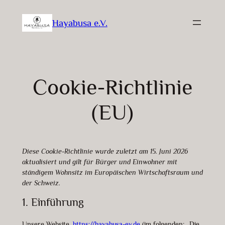
Zum
Hayabusa e.V.
Inhalt
springen
Cookie-Richtlinie
(EU)
Diese Cookie-Richtlinie wurde zuletzt am 15. Juni 2026
aktualisiert und gilt für Bürger und Einwohner mit
ständigem Wohnsitz im Europäischen Wirtschaftsraum und
der Schweiz.
1. Einführung
Unsere Website,
https://hayabusa-ev.de
(im folgenden: „Die